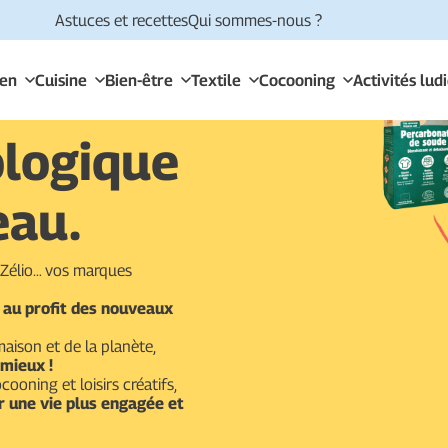
Astuces et recettes
Qui sommes-nous ?
ien
Cuisine
Bien-être
Textile
Cocooning
Activités lud
ologique
eau.
t Zélio… vos marques
 au profit des nouveaux
aison et de la planète,
 mieux !
cooning et loisirs créatifs,
ur une vie plus engagée et