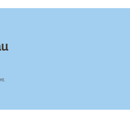
au
nt.