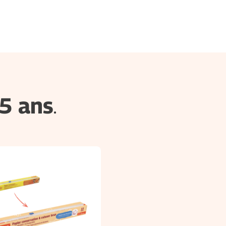
5 ans
.