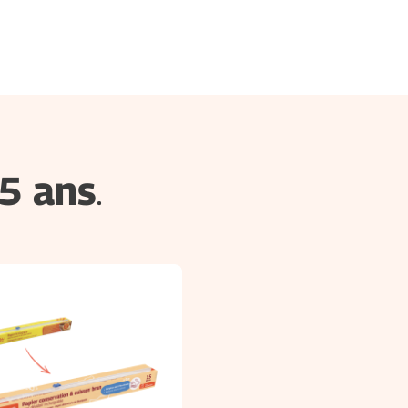
5 ans
.