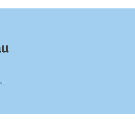
au
nt.