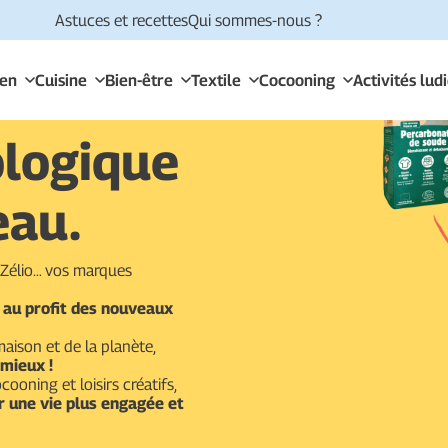
Astuces et recettes
Qui sommes-nous ?
ien
Cuisine
Bien-être
Textile
Cocooning
Activités lud
ologique
eau.
t Zélio… vos marques
 au profit des nouveaux
aison et de la planète,
 mieux !
cooning et loisirs créatifs,
ur une vie plus engagée et